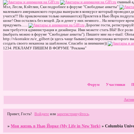
главный а
Мэл, Лесли, Кэйтлин, Ски подробнее в форуме "Свободные анкеты"
маленького американского городка выиграли в конкурсе который проводил д
учится!!! Но приключения только начинаются) Прилетев в Нью Йорк подруг
шоке! Они остались без вещей. Да и денег у них немного... На некоторее вр
придумать.......
Дорогие гости, регистрируй
нам требуется администрация и дизайнеры. Ими можете стать ВЫ! Все роли с
(выбрать можно в форуме "Свободные анкеты"). Пишите мне на е-mаil: Olena
http://vkontakte.ru/e_gilbert (я здесь чаще бываю) имя персонажа которого 
создать своего неканона за шаблоном. Спасибо за внимание))
1234. РЕКЛАМУ ПИШЕМ В ФОРУМЕ "Реклама"
Форум
Участники
П
Актив
Привет, Гость!
Войдите
или
зарегистрируйтесь
.
»
Моя жизнь в Нью Йорке (My Life in New York)
»
Columbia Unive