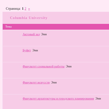
Страница:
1
2
»
Columbia University
Тема
Актовый зал
Энн
Буфет
Энн
Факультет социальной работы
Энн
Факультет искусств
Энн
Факультет архитектуры и городского планирования
Энн